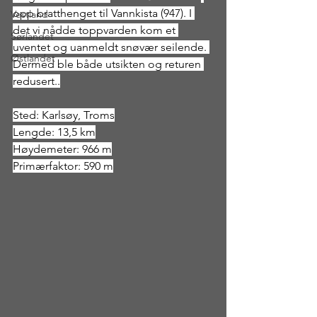
opp bratthenget til Vannkista (947). I 
Vestland
det vi nådde toppvarden kom et 
Sørlandet
uventet og uanmeldt snøvær seilende. 
Østlandet
Dermed ble både utsikten og returen 
redusert..
Sted: Karlsøy, Troms
Lengde: 13,5 km
Høydemeter: 966 m
Primærfaktor: 590 m