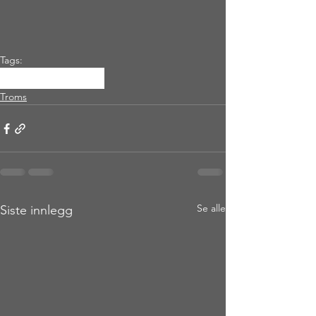
Tags:
karlsøy
vannkista
Troms
Se alle
Siste innlegg