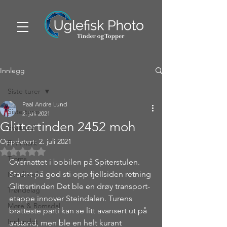
Innlegg
Siste turer
Paal Andre Lund
Siste turer
2. juli 2021
Glittertinden 2452 moh
Svalbard
Oppdatert:
2. juli 2021
Finnmark
Gitt NaN av 5 stjerner.
Troms
Overnattet i bobilen på Spiterstulen. 
Startet på god sti opp fjellsiden retning 
Nordland
Glittertinden Det ble en drøy transport-
Trøndelag
etappe innover Steindalen. Turens 
Møre & Romsdal
bratteste parti kan se litt avansert ut på 
Innlandet
avstand, men ble en helt kurant 