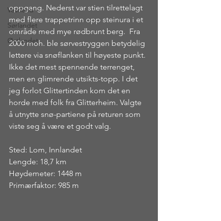
oppgang. Nederst var stien tilrettelagt 
Vestland
med flere trappetrinn opp steinura i et 
Sørlandet
område med mye rødbrunt berg.  Fra 
Østlandet
2000 moh. ble sørvestryggen betydelig 
lettere via snøflanken til høyeste punkt. 
Ikke det mest spennende terrenget, 
men en glimrende utsikts-topp. I det 
jeg forlot Glittertinden kom det en 
horde med folk fra Glitterheim. Valgte 
å utnytte snø-partiene på returen som 
viste seg å være et godt valg.
Sted: Lom, Innlandet
Lengde: 18,7 km
Høydemeter: 1448 m
Primærfaktor: 985 m