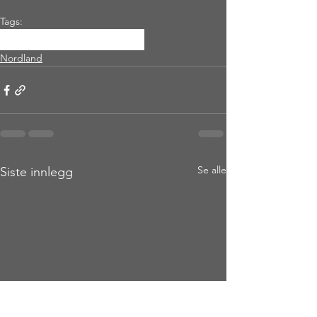
Tags:
nordland
koknestinden
Nordland
Se alle
Siste innlegg