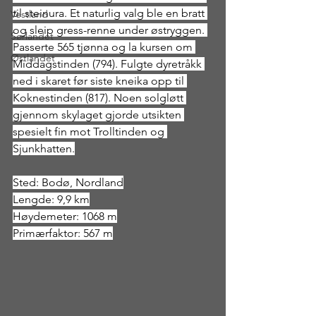
til steinura. Et naturlig valg ble en bratt 
Vestland
og sleip gress-renne under østryggen. 
Sørlandet
Passerte 565 tjønna og la kursen om 
Østlandet
Middagstinden (794). Fulgte dyretråkk 
ned i skaret før siste kneika opp til 
Koknestinden (817). Noen solgløtt 
gjennom skylaget gjorde utsikten 
spesielt fin mot Trolltinden og 
Sjunkhatten.
Sted: Bodø, Nordland
Lengde: 9,9 km
Høydemeter: 1068 m
Primærfaktor: 567 m